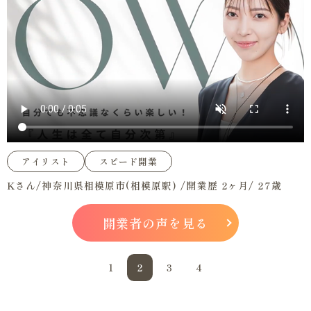
アイリスト
スピード開業
Kさん/神奈川県相模原市(相模原駅) /開業歴 2ヶ月/ 27歳
開業者の声を見る
1
2
3
4