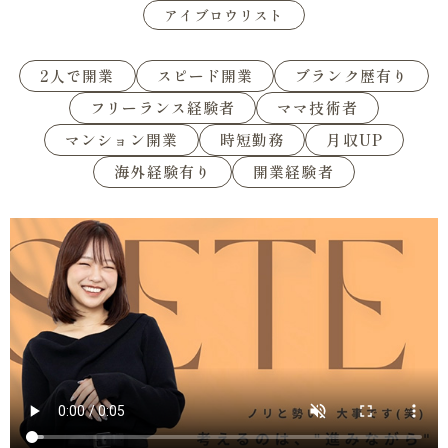
アイブロウリスト
2人で開業
スピード開業
ブランク歴有り
フリーランス経験者
ママ技術者
マンション開業
時短勤務
月収UP
海外経験有り
開業経験者