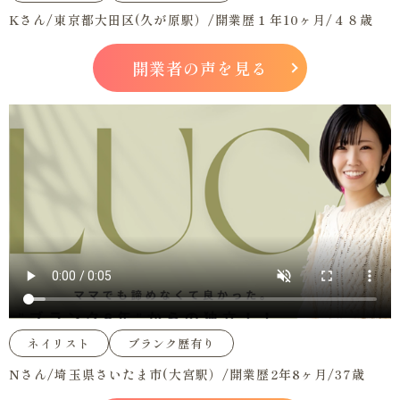
Kさん/東京都大田区(久が原駅）/開業歴１年10ヶ月/４８歳
開業者の声を見る
ネイリスト
ブランク歴有り
Nさん/埼玉県さいたま市(大宮駅）/開業歴2年8ヶ月/37歳