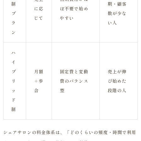
制
期・顧客
に応
ぼ不要で始め
プ
数が少な
じて
やすい
ラ
い人
ン
ハ
イ
ブ
月額
固定費と変動
売上が伸
リ
＋歩
費のバランス
び始めた
ッ
合
型
段階の人
ド
制
シェアサロンの料金体系は、「どのくらいの頻度・時間で利用