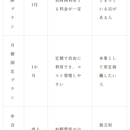
制
長時間利用で
とまって
1日
プ
も料金が一定
いる日が
ラ
ある人
ン
月
額
定額で自由に
本業とし
固
1か
利用でき、コ
て安定稼
定
月
スト管理しや
働したい
プ
すい
人
ラ
ン
歩
合
独立初
売上
初期費用がほ