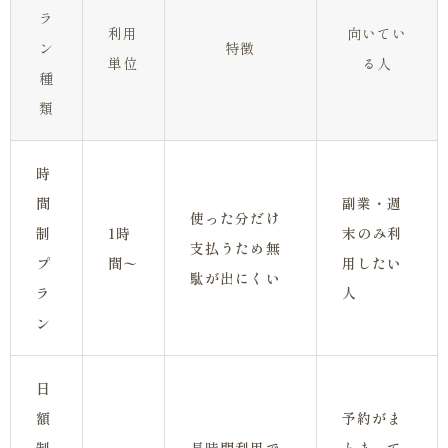
ラ
利用
向いてい
ン
特徴
単位
る人
種
類
時
間
副業・週
使った分だけ
制
1時
末のみ利
支払うため無
プ
間〜
用したい
駄が出にくい
ラ
人
ン
日
額
予約がま