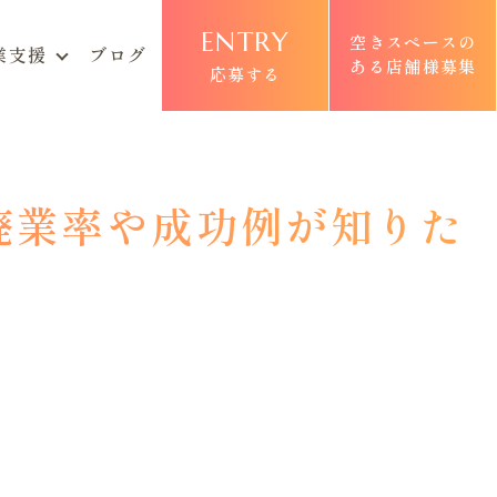
ENTRY
空きスペースの
業支援
ブログ
ある店舗様募集
応募する
廃業率や成功例が知りた