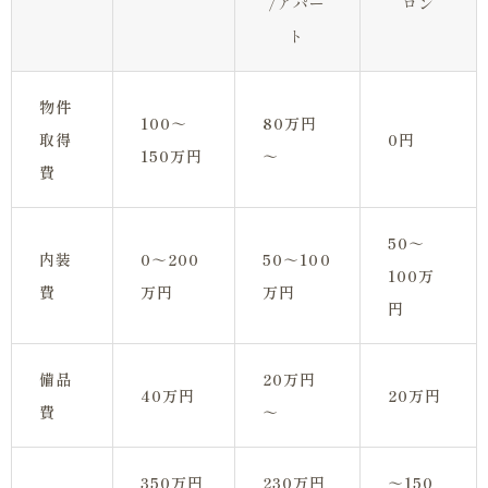
/アパー
ロン
ト
物件
100～
80万円
取得
0円
150万円
～
費
50～
内装
0～200
50～100
100万
費
万円
万円
円
備品
20万円
40万円
20万円
費
～
350万円
230万円
～150