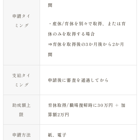
間
申請タイ
・産休/育休を別々で取得、または育
ミング
休のみを取得する場合
⇒育休を取得後の3か月後から2か月
間
支給タイ
申請後に審査を通過してから
ミング
助成額上
育休取得/職場復帰時に30万円 ＋ 加
限
算額2万円
申請方法
紙、電子