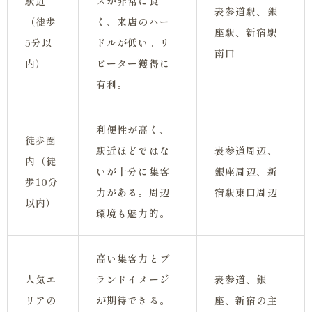
駅近
スが非常に良
表参道駅、銀
（徒歩
く、来店のハー
座駅、新宿駅
5分以
ドルが低い。リ
南口
内）
ピーター獲得に
有利。
利便性が高く、
徒歩圏
駅近ほどではな
表参道周辺、
内（徒
いが十分に集客
銀座周辺、新
歩10分
力がある。周辺
宿駅東口周辺
以内）
環境も魅力的。
高い集客力とブ
人気エ
ランドイメージ
表参道、銀
リアの
が期待できる。
座、新宿の主