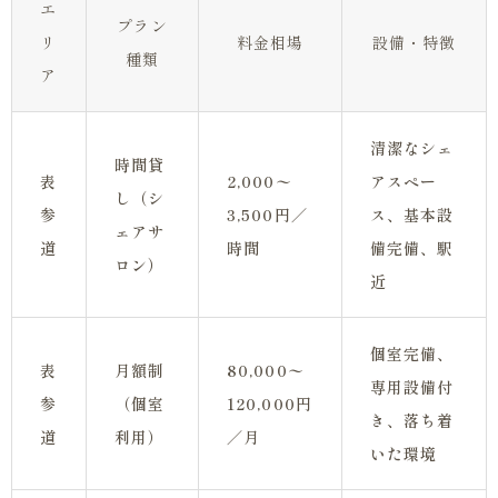
エ
プラン
リ
料金相場
設備・特徴
種類
ア
清潔なシェ
時間貸
表
2,000〜
アスペー
し（シ
参
3,500円／
ス、基本設
ェアサ
道
時間
備完備、駅
ロン）
近
個室完備、
表
月額制
80,000〜
専用設備付
参
（個室
120,000円
き、落ち着
道
利用）
／月
いた環境