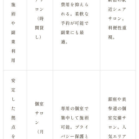
施
費用を抑えら
ロン
近シェア
術
れる。柔軟な
（時
サロン。
や
予約が可能で
間貸
利便性重
副
副業にも最
し）
視。
業
適。
利
用
安
定
し
銀座や表
個室
た
専用の個室で
参道の個
サロ
拠
集中して施術
室完備サ
ン
点
可能。プライ
ロン。人
（月
を
バシー保護と
気エリア