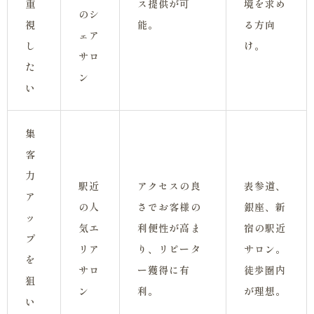
重
ス提供が可
境を求め
のシ
視
能。
る方向
ェア
し
け。
サロ
た
ン
い
集
客
力
駅近
アクセスの良
表参道、
ア
の人
さでお客様の
銀座、新
ッ
気エ
利便性が高ま
宿の駅近
プ
リア
り、リピータ
サロン。
を
サロ
ー獲得に有
徒歩圏内
狙
ン
利。
が理想。
い