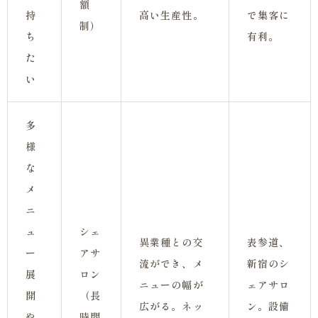
額
持
高い生産性。
で集客に
制）
ち
有利。
た
い
多
様
な
メ
ニ
ュ
シェ
異業種との交
表参道、
ー
アサ
流ができ、メ
新宿のシ
展
ロン
ニューの幅が
ェアサロ
開
（長
広がる。ネッ
ン。設備
や
時間