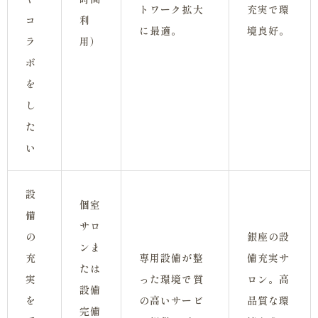
トワーク拡大
充実で環
コ
利
に最適。
境良好。
ラ
用）
ボ
を
し
た
い
設
個室
備
サロ
の
銀座の設
ンま
充
専用設備が整
備充実サ
たは
実
った環境で質
ロン。高
設備
を
の高いサービ
品質な環
完備