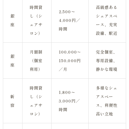
時間貸
高級感ある
2,500〜
銀
し（シ
シェアスペ
4,000円／
座
ェアサ
ース、充実
時間
ロン）
設備、駅近
月額制
100,000〜
完全個室、
銀
（個室
150,000円
専用設備、
座
利用）
／月
静かな環境
時間貸
多様なシェ
1,800〜
新
し（シ
アスペー
3,000円／
宿
ェアサ
ス、利便性
時間
ロン）
高い立地