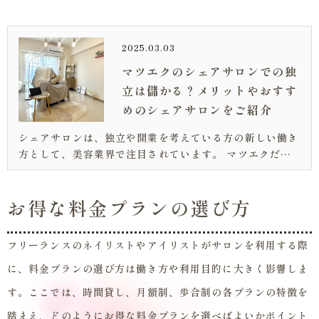
2025.03.03
マツエクのシェアサロンでの独
立は儲かる？メリットやおすす
めのシェアサロンをご紹介
シェアサロンは、独立や開業を考えている方の新しい働き
方として、美容業界で注目されています。 マツエクだけ
ではなく、ネイルやエステ、リラクゼーションサロンなど
の幅広い分野で利用されていますが、アイリストは美容師
お得な料金プランの選び方
免許を取得していないと施術ができ...
フリーランスのネイリストやアイリストがサロンを利用する際
に、料金プランの選び方は働き方や利用目的に大きく影響しま
す。ここでは、時間貸し、月額制、歩合制の各プランの特徴を
踏まえ、どのようにお得な料金プランを選べばよいかポイント