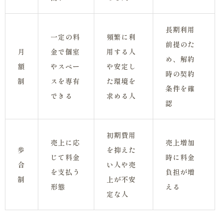
長期利用
一定の料
頻繁に利
前提のた
月
金で個室
用する人
め、解約
額
やスペー
や安定し
時の契約
制
スを専有
た環境を
条件を確
できる
求める人
認
初期費用
売上に応
売上増加
歩
を抑えた
じて料金
時に料金
合
い人や売
を支払う
負担が増
制
上が不安
形態
える
定な人